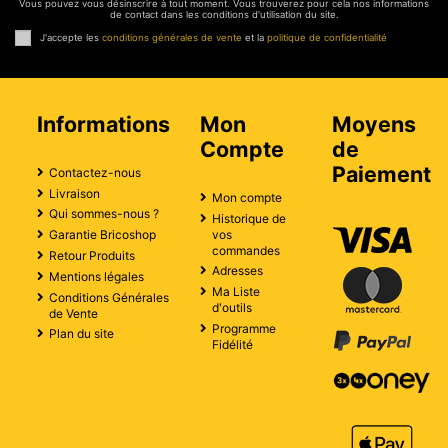
Vous pouvez vous désinscrire à tout moment. Vous trouverez pour cela nos informations
de contact dans les conditions d'utilisation du site.
J'accepte les
conditions générales de vente
et la
politique de confidentialité
Informations
Mon
Moyens
Compte
de
Paiement
Contactez-nous
Livraison
Mon compte
Qui sommes-nous ?
Historique de
vos
Garantie Bricoshop
commandes
Retour Produits
Adresses
Mentions légales
Ma Liste
Conditions Générales
d'outils
de Vente
Programme
Plan du site
Fidélité