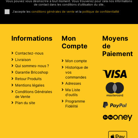
Vous pouvez vous désinscrire à tout moment. Vous trouverez pour cela nos informations
de contact dans les conditions d'utilisation du site.
J'accepte les
conditions générales de vente
et la
politique de confidentialité
Informations
Mon
Moyens
Compte
de
Paiement
Contactez-nous
Livraison
Mon compte
Qui sommes-nous ?
Historique de
vos
Garantie Bricoshop
commandes
Retour Produits
Adresses
Mentions légales
Ma Liste
Conditions Générales
d'outils
de Vente
Programme
Plan du site
Fidélité