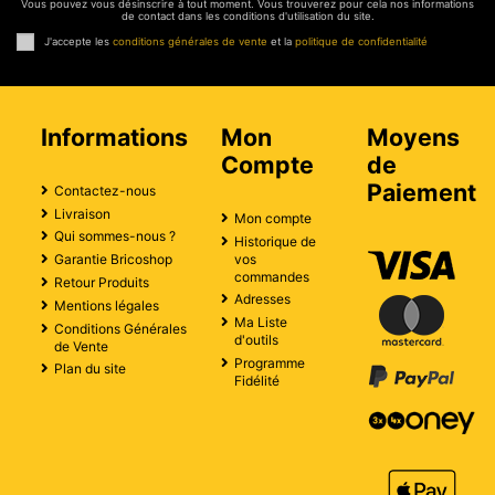
Vous pouvez vous désinscrire à tout moment. Vous trouverez pour cela nos informations
de contact dans les conditions d'utilisation du site.
J'accepte les
conditions générales de vente
et la
politique de confidentialité
Informations
Mon
Moyens
Compte
de
Paiement
Contactez-nous
Livraison
Mon compte
Qui sommes-nous ?
Historique de
vos
Garantie Bricoshop
commandes
Retour Produits
Adresses
Mentions légales
Ma Liste
Conditions Générales
d'outils
de Vente
Programme
Plan du site
Fidélité