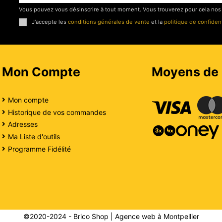
Vous pouvez vous désinscrire à tout moment. Vous trouverez pour cela nos in
J'accepte les
conditions générales de vente
et la
politique de confident
Mon Compte
Moyens de
Mon compte
Historique de vos commandes
Adresses
Ma Liste d'outils
Programme Fidélité
©2020-2024 - Brico Shop |
Agence web à Montpellier